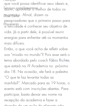
que você possa identificar seus ideais e, 
Serviços complementares
assim, aproveitar o melhor de todos os 
momentos. Afinal, dizem os 
Dose Certa
pesquisadores que o primeiro passo para 
Movimento
a felicidade é conhecer seu objetivo de 
vida. Já a partir dele, é possível reunir 
energias para enfrentar até os momentos 
mais difíceis.
Então, o que você acha de refletir sobre 
sua “missão no mundo”? Pois esse será o 
tema abordado pelo coach 
Fábio Richter
, 
que estará na i9 Academia no  próximo 
dia 18. Na ocasião, ele fará a palestra 
“O que te faz levantar todas as 
manhãs?”. Marcado para as 19 horas, o 
evento está com inscrições abertas. Para 
participar, basta deixar seu nome na 
recepção da academia e fazer a 
doação de um quilo de alimento não 