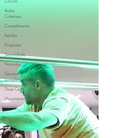
Círculo
Aulas
Coletivas
Comedimento
Família
Propósito
Serenidade
Nutrição
Serviços
complementares
Dose Certa
Movimento