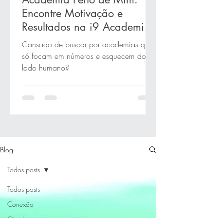
Encontre Motivação e
Resultados na i9 Academia
em Novo Hamburgo!
Cansado de buscar por academias que
só focam em números e esquecem do
lado humano?
Blog
Todos posts
Todos posts
Conexão