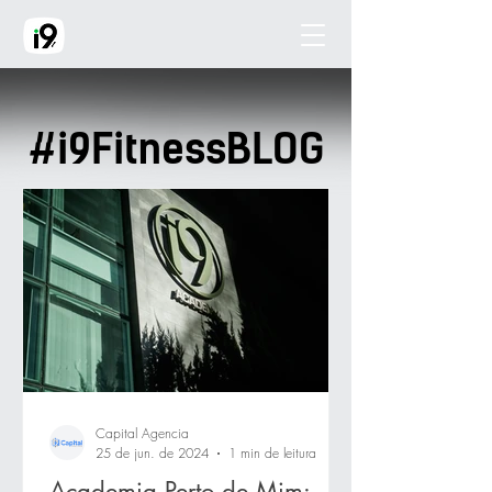
#i9FitnessBLOG
Capital Agencia
25 de jun. de 2024
1 min de leitura
Academia Perto de Mim: