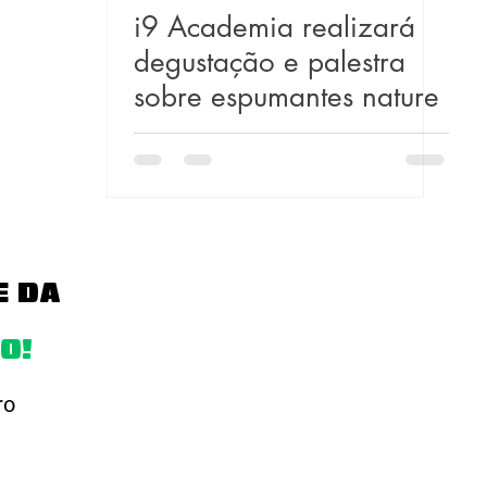
i9 Academia realizará
degustação e palestra
sobre espumantes nature
E DA
O!
ro