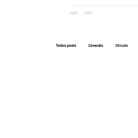
Todos posts
Conexão
Círculo
Serviços complementares
Dose C