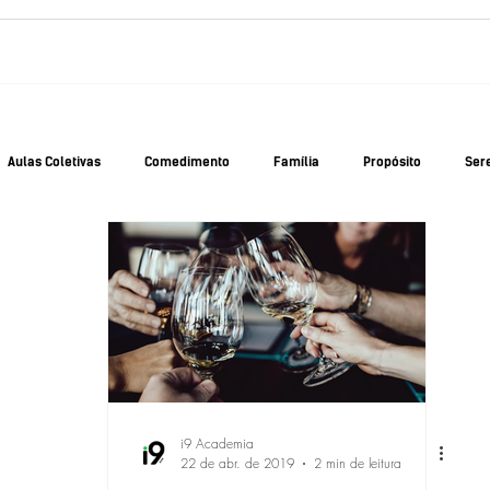
Aulas Coletivas
Comedimento
Família
Propósito
Ser
erta
Movimento
i9 Academia
22 de abr. de 2019
2 min de leitura