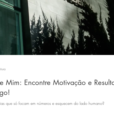
itura
e Mim: Encontre Motivação e Resul
go!
ias que só focam em números e esquecem do lado humano?