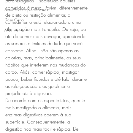
para exageros – sobretudo aqueles 
cometidos à mesa. Porém, diferentemente 
Serviços complementares
de dieta ou restrição alimentar, o 
Dose Certa
comedimento está relacionado a uma 
alimentação mais tranquila. Ou seja, ao 
Movimento
ato de comer mais devagar, apreciando 
os sabores e texturas de tudo que você 
consome. Afinal, não são apenas as 
calorias, mas, principalmente, os seus 
hábitos que interferem nas mudanças do 
corpo. Aliás, comer rápido, mastigar 
pouco, beber líquidos e até falar durante 
as refeições são atos geralmente 
prejudiciais à digestão.
De acordo com os especialistas, quanto 
mais mastigado o alimento, mais 
enzimas digestivas aderem à sua 
superfície. Consequentemente, a 
digestão fica mais fácil e rápida. De 