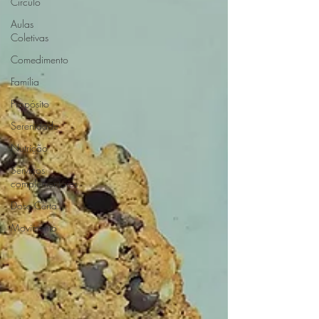
Círculo
Aulas
Coletivas
Comedimento
Família
Propósito
Serenidade
Nutrição
Serviços
complementares
Dose Certa
Movimento