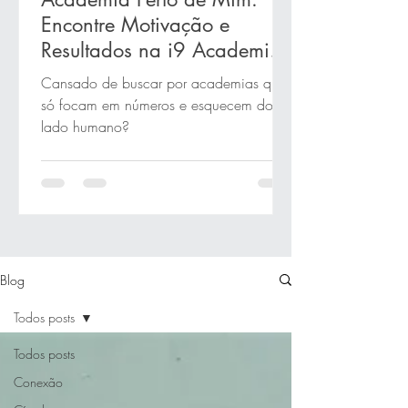
Encontre Motivação e
Resultados na i9 Academia
em Novo Hamburgo!
Cansado de buscar por academias que
só focam em números e esquecem do
lado humano?
Blog
Todos posts
Todos posts
Conexão