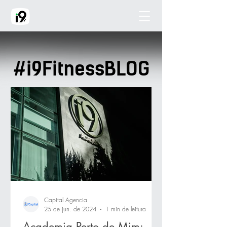
#i9FitnessBLOG
Capital Agencia
25 de jun. de 2024
1 min de leitura
Academia Perto de Mim: