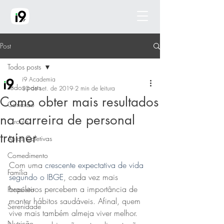
Post
Todos posts
i9 Academia
Todos posts
30 de set. de 2019
2 min de leitura
Como obter mais resultados
Conexão
na carreira de personal
Círculo
trainer
Aulas Coletivas
Comedimento
Com uma 
crescente expectativa de vida 
Família
segundo o IBGE
, cada vez mais 
brasileiros percebem a importância de 
Propósito
manter hábitos saudáveis. Afinal, quem 
Serenidade
vive mais também almeja viver melhor. 
Nutrição