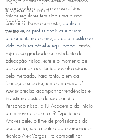
Logo, a combinação entre alimentação 
balanceada e prática de exercícios 
Serviços complementares
físicos regulares tem sido uma busca 
Dose Certa
constante. Nesse contexto, 
ganham 
destaque os profissionais que atuam 
Movimento
diretamente na promoção de um estilo de 
vida mais saudável e equilibrado
. Então, 
seja você graduado ou estudante de 
Educação Física, este é o momento de 
aproveitar as oportunidades oferecidas 
pelo mercado. Para tanto, além da 
formação superior, um bom 
personal 
trainer
 precisa acompanhar tendências e 
investir na gestão de sua carreira.
Pensando nisso, a i9 Academia dá início 
a um novo projeto: o i9 Experience. 
Através dele, o time de profissionais da 
academia, sob a batuta do coordenador 
técnico Alex Vargas, irá compartilhar 