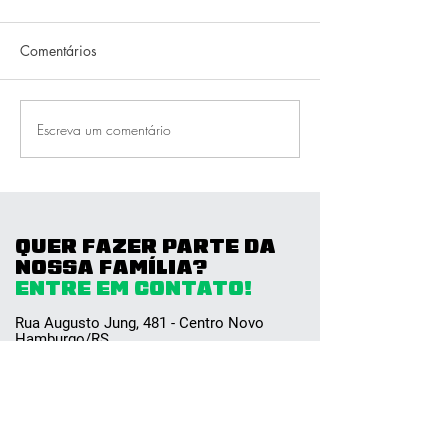
Comentários
Ritmos
Yoga
Escreva um comentário
QUER FAZER PARTE DA
NOSSA FAMÍLIA?
ENTRE EM CONTATO!
Rua Augusto Jung, 481 - Centro Novo
Hamburgo/RS
(51) 98243‑0099
(51) 3580-1199