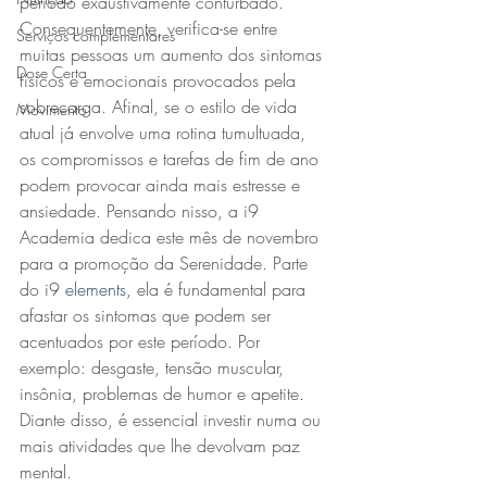
período exaustivamente conturbado. 
Consequentemente, verifica-se entre 
Serviços complementares
muitas pessoas um aumento dos sintomas 
Dose Certa
físicos e emocionais provocados pela 
sobrecarga. Afinal, se o estilo de vida 
Movimento
atual já envolve uma rotina tumultuada, 
os compromissos e tarefas de fim de ano 
podem provocar ainda mais estresse e 
ansiedade. Pensando nisso, a i9 
Academia dedica este mês de novembro 
para a promoção da Serenidade. Parte 
do 
i9 elements
, ela é fundamental para 
afastar os sintomas que podem ser 
acentuados por este período. Por 
exemplo: desgaste, tensão muscular, 
insônia, problemas de humor e apetite. 
Diante disso, é essencial investir numa ou 
mais atividades que lhe devolvam paz 
mental.