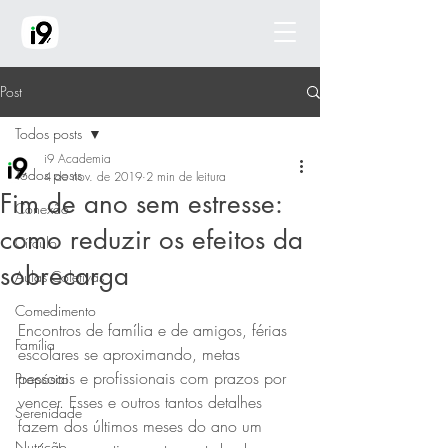
Post
Todos posts
i9 Academia
Todos posts
4 de nov. de 2019
2 min de leitura
Fim de ano sem estresse:
Conexão
como reduzir os efeitos da
Círculo
sobrecarga
Aulas Coletivas
Comedimento
Encontros de família e de amigos, férias 
Família
escolares se aproximando, metas 
pessoais e profissionais com prazos por 
Propósito
vencer. Esses e outros tantos detalhes 
Serenidade
fazem dos últimos meses do ano um 
Nutrição